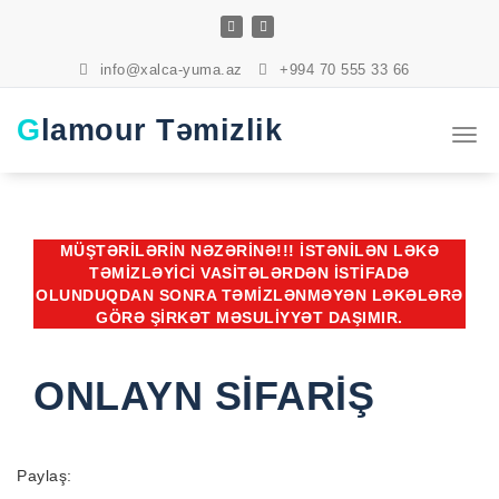
Skip
to
content
info@xalca-yuma.az
+994 70 555 33 66
Glamour Təmizlik
Togg
navi
MÜŞTƏRİLƏRİN NƏZƏRİNƏ!!! İSTƏNİLƏN LƏKƏ
TƏMİZLƏYİCİ VASİTƏLƏRDƏN İSTİFADƏ
OLUNDUQDAN SONRA TƏMİZLƏNMƏYƏN LƏKƏLƏRƏ
GÖRƏ ŞİRKƏT MƏSULİYYƏT DAŞIMIR.
ONLAYN SİFARİŞ
Paylaş: