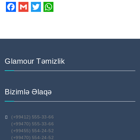
Facebook
Gmail
Twitter
WhatsApp
Glamour Təmizlik
Bizimlə Əlaqə
(+99412) 555-33-66
(+99470) 555-33-66
(+99455) 554-24-52
(+99470) 554-24-52