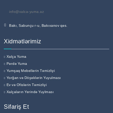
info@xalca-yuma.az
Bakı, Sabunçu r-u, Bakıxanov qəs.
Xidmətlərimiz
Xalça Yuma
Pərdə Yuma
Yumşaq Mebellərin Təmizliyi
Yorğan və Döşəklərin Yuyulması
Ev və Ofislərin Təmizliyi
Xalçaların Yerində Yuylması
Sifariş Et