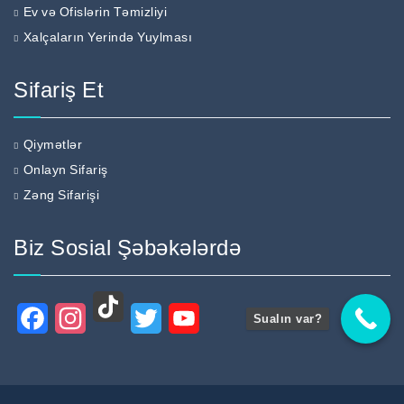
Ev və Ofislərin Təmizliyi
Xalçaların Yerində Yuylması
Sifariş Et
Qiymətlər
Onlayn Sifariş
Zəng Sifarişi
Biz Sosial Şəbəkələrdə
Sualın var?
TikTok
Facebook
Instagram
Twitter
YouTube
Channel