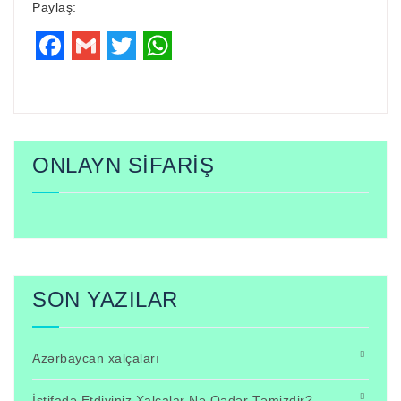
Paylaş:
Facebook
Gmail
Twitter
WhatsApp
ONLAYN SİFARİŞ
SON YAZILAR
Azərbaycan xalçaları
İstifadə Etdiyiniz Xalçalar Nə Qədər Təmizdir?