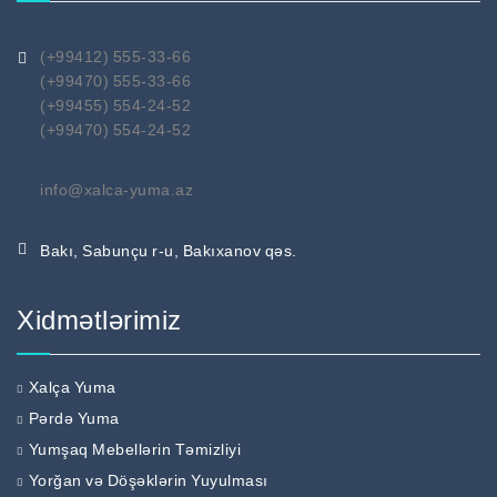
(+99412) 555-33-66
(+99470) 555-33-66
(+99455) 554-24-52
(+99470) 554-24-52
info@xalca-yuma.az
Bakı, Sabunçu r-u, Bakıxanov qəs.
Xidmətlərimiz
Xalça Yuma
Pərdə Yuma
Yumşaq Mebellərin Təmizliyi
Yorğan və Döşəklərin Yuyulması