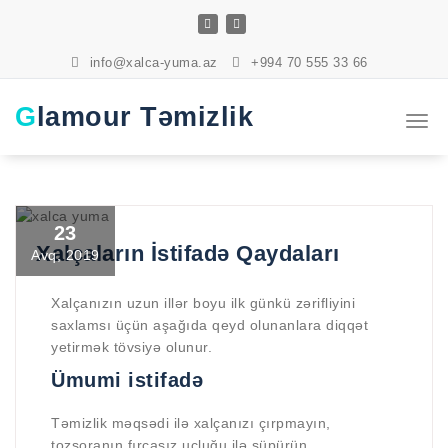
Skip
to
content
info@xalca-yuma.az
+994 70 555 33 66
Glamour Təmizlik
Togg
navi
23
Xalçaların İstifadə Qaydaları
Avq, 2019
Xalçanızın uzun illər boyu ilk günkü zərifliyini
saxlamsı üçün aşağıda qeyd olunanlara diqqət
yetirmək tövsiyə olunur.
Ümumi istifadə
Təmizlik məqsədi ilə xalçanızı çırpmayın,
tozsoranın fırçasız ucluğu ilə süpürün.