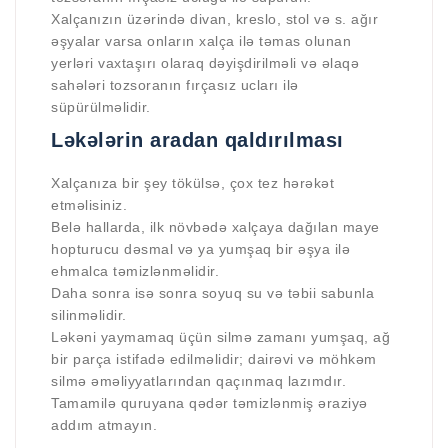
Xalçanızın üzərində divan, kreslo, stol və s. ağır
əşyalar varsa onların xalça ilə təmas olunan
yerləri vaxtaşırı olaraq dəyişdirilməli və əlaqə
sahələri tozsoranın fırçasız ucları ilə
süpürülməlidir.
Ləkələrin aradan qaldırılması
Xalçanıza bir şey tökülsə, çox tez hərəkət
etməlisiniz.
Belə hallarda, ilk növbədə xalçaya dağılan maye
hopturucu dəsmal və ya yumşaq bir əşya ilə
ehmalca təmizlənməlidir.
Daha sonra isə sonra soyuq su və təbii sabunla
silinməlidir.
Ləkəni yaymamaq üçün silmə zamanı yumşaq, ağ
bir parça istifadə edilməlidir; dairəvi və möhkəm
silmə əməliyyatlarından qaçınmaq lazımdır.
Tamamilə quruyana qədər təmizlənmiş əraziyə
addım atmayın.